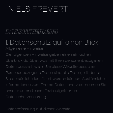
Zum
NIELS FREVERT
Inhalt
springen
Datenschutzerklärung
1. Datenschutz auf einen Blick
Allgemeine Hinweise
Die folgenden Hinweise geben einen einfachen
Überblick darüber, was mit Ihren personenbezogenen
Daten passiert, wenn Sie diese Website besuchen.
Personenbezogene Daten sind alle Daten, mit denen
Sie persönlich identifiziert werden können. Ausführliche
Informationen zum Thema Datenschutz entnehmen Sie
unserer unter diesem Text aufgeführten
Datenschutzerklärung.
Datenerfassung auf dieser Website